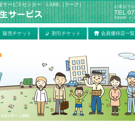
祉サービスセンター LARK［ラーク］
お電話で
TEL 07
営業時間 9：0
販売チケット
割引チケット
会員優待店一覧